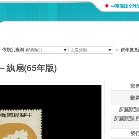
:::
中華郵政全球
>
依類別查詢
>
依年度查
－紈扇(65年版)
郵
郵
所屬類別
所屬類別-
發