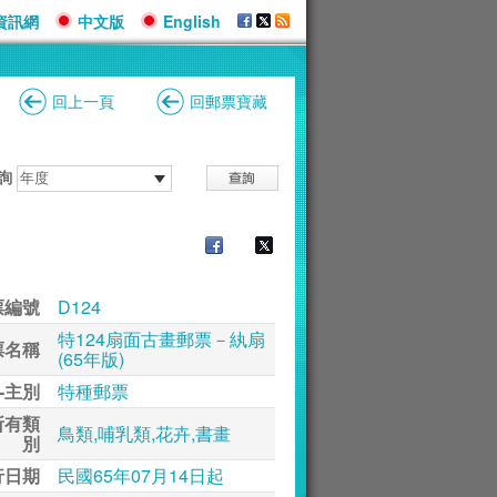
資訊網
中文版
English
回上一頁
回郵票寶藏
詢
票編號
D124
特124扇面古畫郵票－紈扇
票名稱
(65年版)
-主別
特種郵票
所有類
鳥類,哺乳類,花卉,書畫
別
行日期
民國65年07月14日起