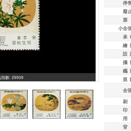
停
廢
票
小全
承 
繪 
設 
攝 
鑴 
人氣指數: 29509
規 
全
刷
印
用
背