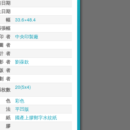
售日期
止日期
 幅
33.6×48.4
張張幅
印 者
中央印製廠
圖 者
計 者
影 者
劉葆欽
版 者
劃 者
20(5x4)
張枚數
 色
彩色
 法
平凹版
 紙
國產上膠郵字水紋紙
 膠