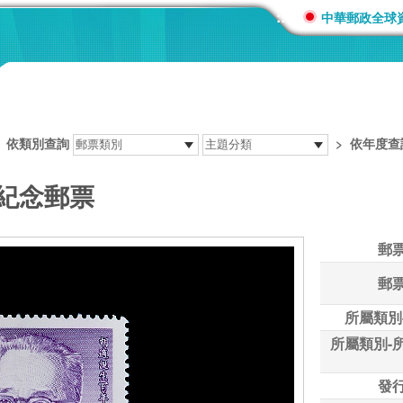
:::
中華郵政全球
>
依類別查詢
>
依年度查
年紀念郵票
郵
郵
所屬類別
所屬類別-
發