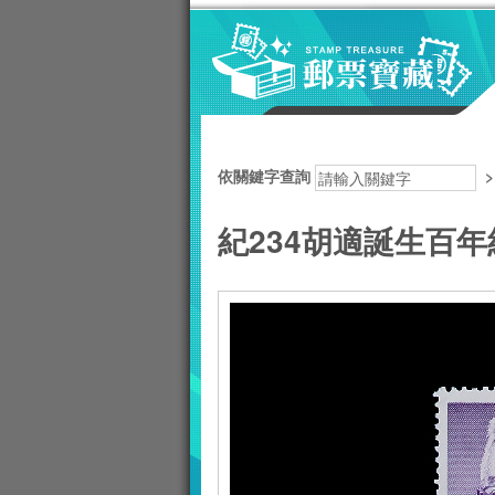
跳到主要內容區塊
:::
依關鍵字查詢
紀234胡適誕生百