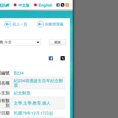
資訊網
中文版
English
回上一頁
回郵票寶藏
詢
票編號
B234
紀234胡適誕生百年紀念郵
票名稱
票
-主別
紀念郵票
所有類
文學,文學,教育,個人
別
行日期
民國79年12月17日起