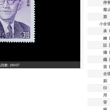
停
廢
票
小全
承 
繪 
設 
攝 
鑴 
人氣指數: 26037
規 
全
刷
印
用
背
齒