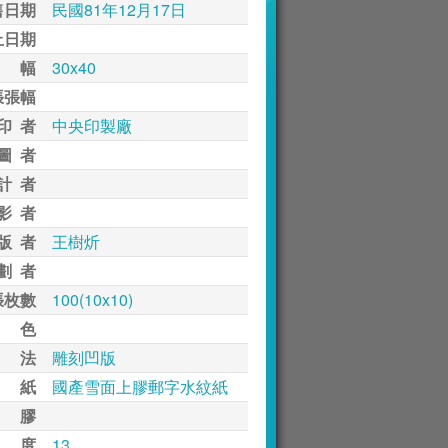
售日期
民國81年12月17日
止日期
 幅
30x40
張張幅
印 者
中央印製廠
圖 者
計 者
影 者
版 者
王樹炘
劃 者
張枚數
100(10x10)
 色
 法
雕刻凹版
 紙
國產雪面上膠郵字水紋紙
 膠
 度
13