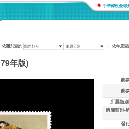
:::
中華郵政全球
>
依類別查詢
>
依年度查
79年版)
郵
郵
所屬類別
所屬類別-
發