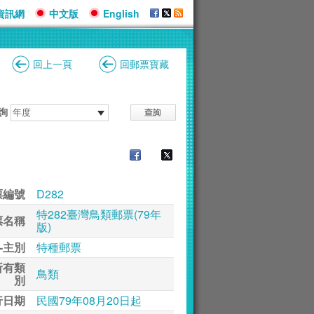
資訊網
中文版
English
回上一頁
回郵票寶藏
詢
票編號
D282
特282臺灣鳥類郵票(79年
票名稱
版)
-主別
特種郵票
所有類
鳥類
別
行日期
民國79年08月20日起