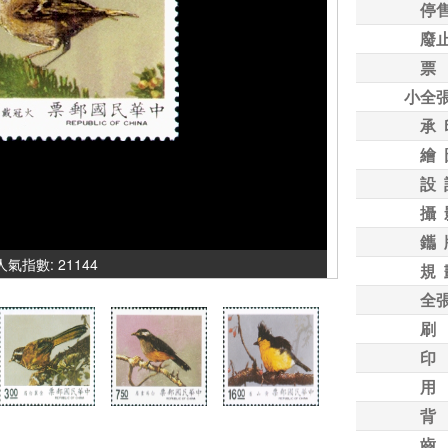
停
廢
票
小全
承 
繪 
設 
攝 
鑴 
 人氣指數: 21144
規 
全
刷
印
用
背
齒