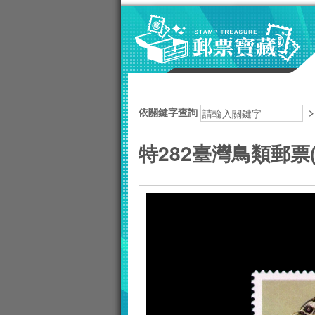
跳到主要內容區塊
:::
依關鍵字查詢
特282臺灣鳥類郵票(