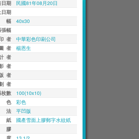
售日期
民國81年08月20日
止日期
 幅
40x30
張張幅
印 者
中華彩色印刷公司
圖 者
楊恩生
計 者
影 者
版 者
劃 者
張枚數
100(10x10)
 色
彩色
 法
平凹版
 紙
國產雪面上膠郵字水紋紙
 膠
 度
13 1/2