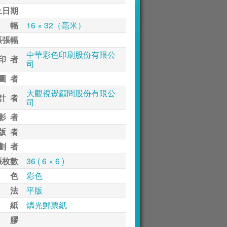
止日期
 幅
16 × 32（毫米）
張張幅
中華彩色印刷股份有限公
印 者
司
圖 者
大觀視覺顧問股份有限公
計 者
司
影 者
版 者
劃 者
張枚數
36 ( 6 × 6 )
 色
彩色
 法
平版
 紙
燐光郵票紙
 膠