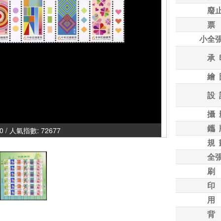
廢
票
小全
承 
繪 
設 
攝 
鑴 
00 / 人氣指數: 72677
規 
全
刷
印
用
背