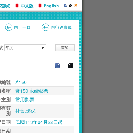
資訊網
中文版
English
回上一頁
回郵票寶藏
詢
票編號
A150
票名稱
常150 永續郵票
-主別
常用郵票
所有類
社會,環保
別
行日期
民國113年04月22日起
售日期