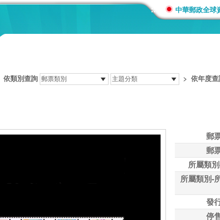
:::
中華郵政全球
>
依類別查詢
>
依年度查
郵
郵
所屬類別
所屬類別-
發
停