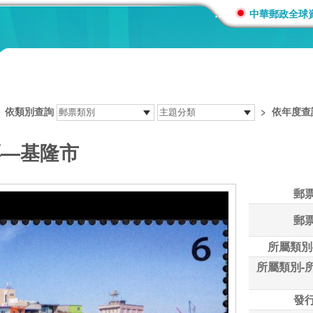
:::
中華郵政全球
>
依類別查詢
>
依年度查
票—基隆市
郵
郵
所屬類別
所屬類別-
發