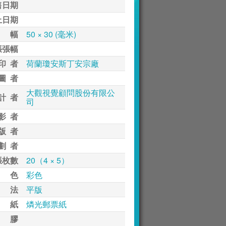
售日期
止日期
 幅
50 × 30 (毫米)
張張幅
印 者
荷蘭瓊安斯丁安宗廠
圖 者
大觀視覺顧問股份有限公
計 者
司
影 者
版 者
劃 者
張枚數
20（4 × 5）
 色
彩色
 法
平版
 紙
燐光郵票紙
 膠