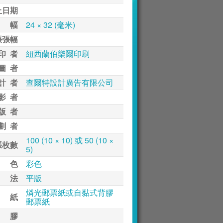
止日期
 幅
24 × 32 (毫米)
張張幅
印 者
紐西蘭伯樂爾印刷
圖 者
計 者
查爾特設計廣告有限公司
影 者
版 者
劃 者
100 (10 × 10) 或 50 (10 ×
張枚數
5)
 色
彩色
 法
平版
燐光郵票紙或自黏式背膠
 紙
郵票紙
 膠