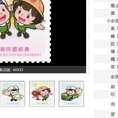
廢
票
小全
承 
繪 
設 
攝 
鑴 
規 
 人氣指數: 46933
全
刷
印
用
背