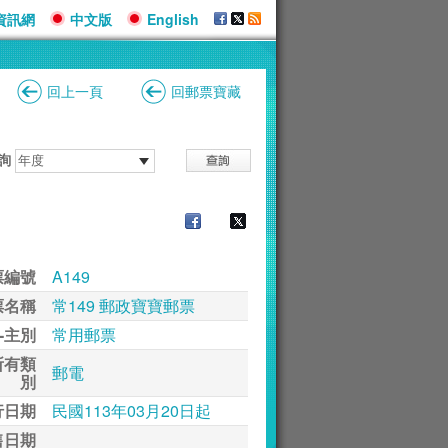
資訊網
中文版
English
回上一頁
回郵票寶藏
詢
票編號
A149
票名稱
常149 郵政寶寶郵票
-主別
常用郵票
所有類
郵電
別
行日期
民國113年03月20日起
售日期