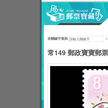
跳到主要內容區塊
:::
依關鍵字查詢
常149 郵政寶寶郵