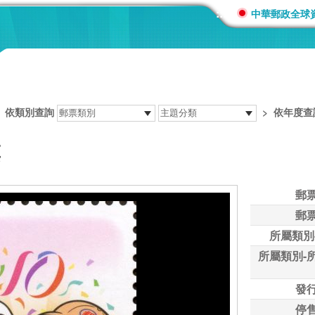
:::
中華郵政全球
>
依類別查詢
>
依年度查
票
郵
郵
所屬類別
所屬類別-
發
停