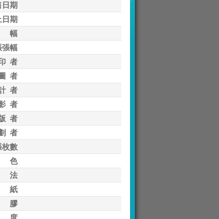
售日期
止日期
 幅
張張幅
印 者
圖 者
計 者
影 者
版 者
劃 者
張枚數
 色
 法
 紙
 膠
 度