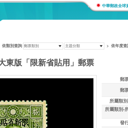
:::
中華郵政全球
>
依類別查詢
>
依年度查
港大東版「限新省貼用」郵票
郵
郵
所屬類別
所屬類別-
發