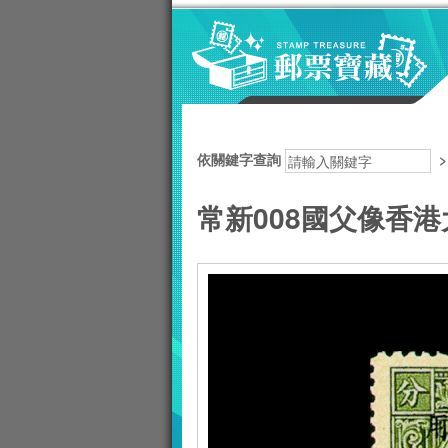
跳到主要內容區塊
:::
依關鍵字查詢
常新008國父像香