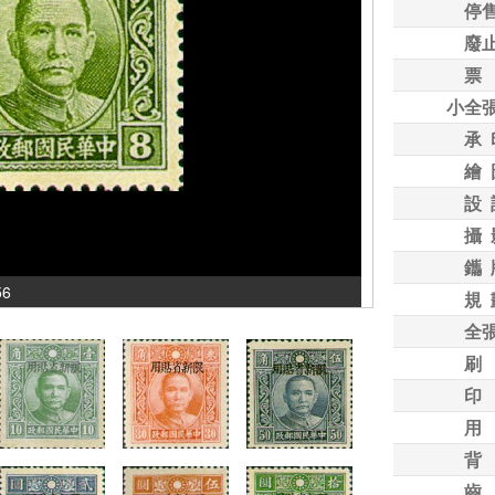
停
廢
票
小全
承 
繪 
設 
攝 
鑴 
56
規 
全
刷
印
用
背
齒