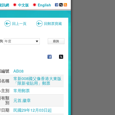
資訊網
中文版
English
回上一頁
回郵票寶藏
詢
票編號
AB08
常新008國父像香港大東版
票名稱
「限新省貼用」郵票
-主別
常用郵票
所有類
元首,徽章
別
行日期
民國29年12月03日起