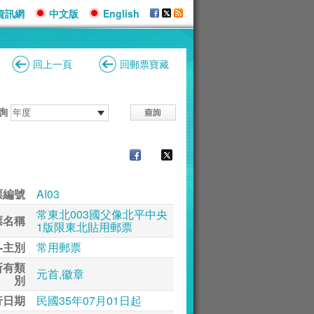
資訊網
中文版
English
回上一頁
回郵票寶藏
詢
票編號
AI03
常東北003國父像北平中央
票名稱
1版限東北貼用郵票
-主別
常用郵票
所有類
元首,徽章
別
行日期
民國35年07月01日起