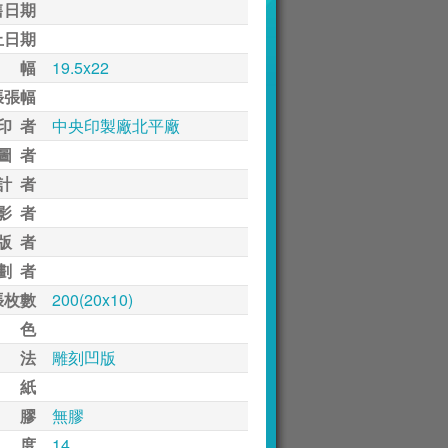
售日期
止日期
 幅
19.5x22
張張幅
印 者
中央印製廠北平廠
圖 者
計 者
影 者
版 者
劃 者
張枚數
200(20x10)
 色
 法
雕刻凹版
 紙
 膠
無膠
 度
14