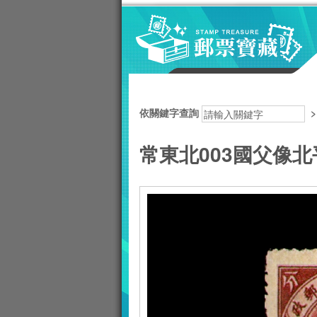
跳到主要內容區塊
:::
依關鍵字查詢
常東北003國父像