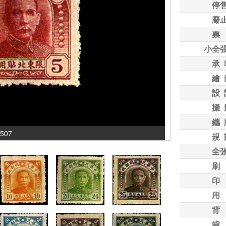
停
廢
票
小全
承 
繪 
設 
攝 
鑴 
507
規 
全
刷
印
用
背
齒