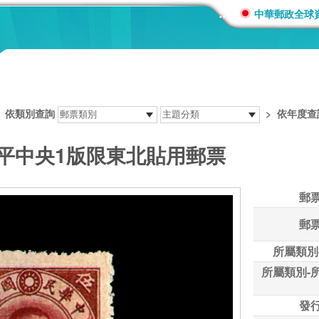
:::
中華郵政全球
>
依類別查詢
>
依年度查
北平中央1版限東北貼用郵票
郵
郵
所屬類別
所屬類別-
發