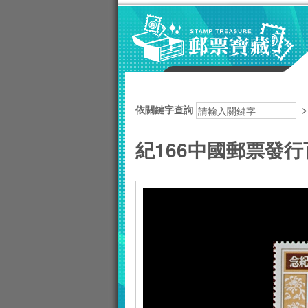
跳到主要內容區塊
:::
依關鍵字查詢
紀166中國郵票發