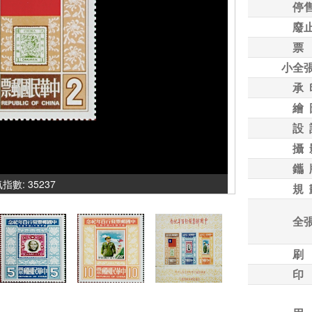
停
廢
票
小全
承 
繪 
設 
攝 
鑴 
人氣指數: 35237
規 
全
刷
印