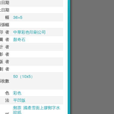
售日期
止日期
 幅
36×5
張張幅
印 者
中華彩色印刷公司
圖 者
顏奇石
計 者
影 者
版 者
劃 者
50（10x5）
張枚數
 色
彩色
 法
平凹版
郵票 國產雪面上膠郵字水
紋紙