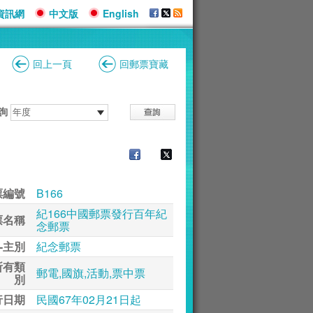
資訊網
中文版
English
回上一頁
回郵票寶藏
詢
票編號
B166
紀166中國郵票發行百年紀
票名稱
念郵票
-主別
紀念郵票
所有類
郵電,國旗,活動,票中票
別
行日期
民國67年02月21日起