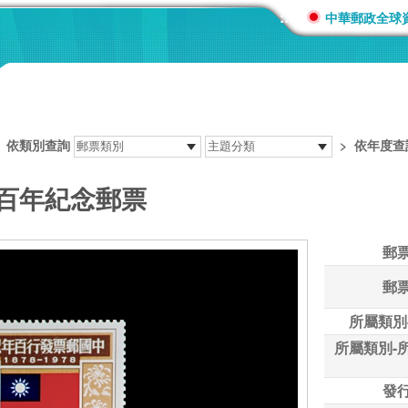
:::
中華郵政全球
>
依類別查詢
>
依年度查
行百年紀念郵票
郵
郵
所屬類別
所屬類別-
發