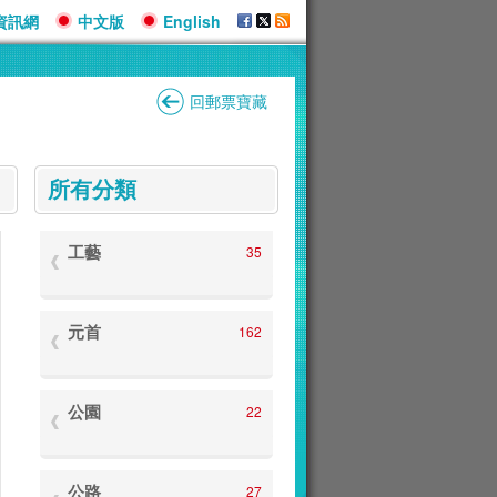
資訊網
中文版
English
回郵票寶藏
:::
所有分類
工藝
35
元首
162
公園
22
公路
27