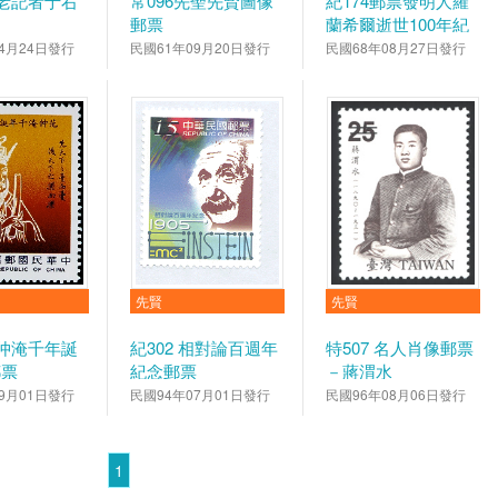
元老記者于右
常096先聖先賢圖像
紀174郵票發明人羅
郵票
蘭希爾逝世100年紀
念郵票
4月24日發行
民國61年09月20日發行
民國68年08月27日發行
先賢
先賢
范仲淹千年誕
紀302 相對論百週年
特507 名人肖像郵票
郵票
紀念郵票
－蔣渭水
9月01日發行
民國94年07月01日發行
民國96年08月06日發行
1