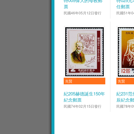
特005偉大的母教郵
特025
票
任郵票
民國46年05月12日發行
民國51年0
先賢
先賢
紀205赫德誕生150年
紀231
紀念郵票
辰紀念
民國74年02月15日發行
民國78年0