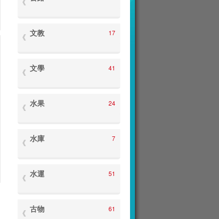
文教
17
文學
41
水果
24
水庫
7
水運
51
古物
61