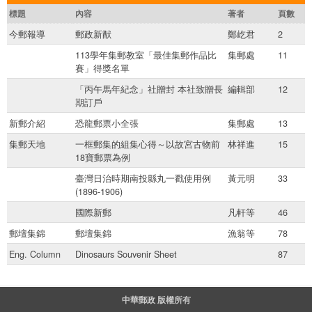
標題
內容
著者
頁數
今郵報導
郵政新猷
鄭屹君
2
113學年集郵教室「最佳集郵作品比
集郵處
11
賽」得獎名單
「丙午馬年紀念」社贈封 本社致贈長
編輯部
12
期訂戶
新郵介紹
恐龍郵票小全張
集郵處
13
集郵天地
一框郵集的組集心得～以故宮古物前
林祥進
15
18寶郵票為例
臺灣日治時期南投縣丸一戳使用例
黃元明
33
(1896-1906)
國際新郵
凡軒等
46
郵壇集錦
郵壇集錦
漁翁等
78
Eng. Column
Dinosaurs Souvenir Sheet
87
中華郵政 版權所有