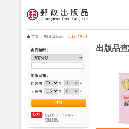
:::
跳到主要內容區塊
電子書
哪裡買
首頁
>
郵政出版品
>
出版品查詢
:::
:::
出版品查
商品類型
：
出版日期：
自民國
年
月
至民國
年
月
郵政月刊
/
12345
/
萬國郵政