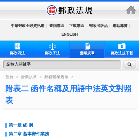
跳到主要內容區塊
中華郵政全球資訊網
|
查詢專區
|
下載專區
|
郵政出版品
|
網站導覽
|
ENGLISH
郵政四法
郵政子法
營業規章
郵政法規下載
首頁
>
營業規章
>
郵務營業規章
>
附表二 函件名稱及用語中法英文對照
表
第一章 總 則
第二章 基本郵件業務