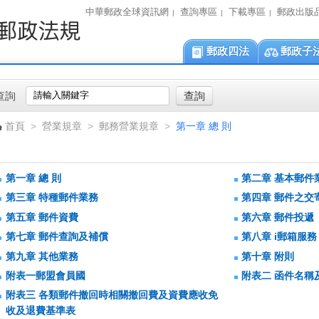
中華郵政全球資訊網
查詢專區
下載專區
郵政出版
|
|
|
郵政四法
郵政子
查詢
首頁
>
營業規章
>
郵務營業規章
>
第一章 總 則
第一章 總 則
第二章 基本郵件
第三章 特種郵件業務
第四章 郵件之交
第五章 郵件資費
第六章 郵件投遞
第七章 郵件查詢及補償
第八章 i郵箱服務
第九章 其他業務
第十章 附則
附表一郵盟會員國
附表二 函件名稱
附表三 各類郵件撤回時相關撤回費及資費應收免
收及退費基準表