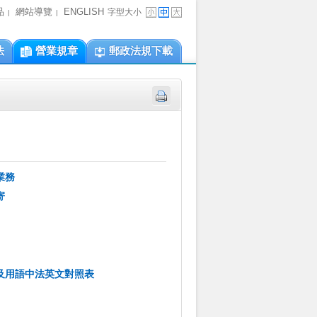
品
網站導覽
ENGLISH
字型大小
|
|
法
營業規章
郵政法規下載
業務
寄
及用語中法英文對照表