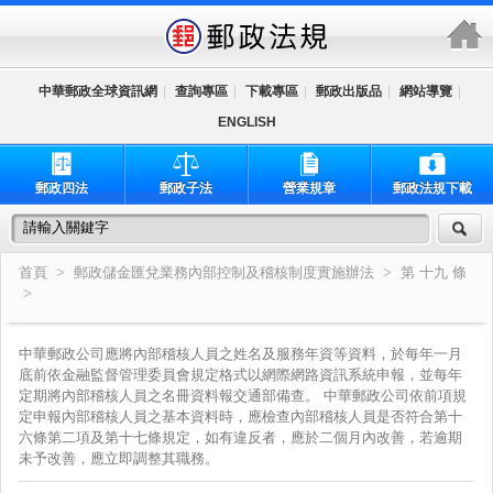
跳到主要內容區塊
中華郵政全球資訊網
|
查詢專區
|
下載專區
|
郵政出版品
|
網站導覽
|
ENGLISH
郵政四法
郵政子法
營業規章
郵政法規下載
首頁
>
郵政儲金匯兌業務內部控制及稽核制度實施辦法
>
第 十九 條
>
中華郵政公司應將內部稽核人員之姓名及服務年資等資料，於每年一月
底前依金融監督管理委員會規定格式以網際網路資訊系統申報，並每年
定期將內部稽核人員之名冊資料報交通部備查。 中華郵政公司依前項規
定申報內部稽核人員之基本資料時，應檢查內部稽核人員是否符合第十
六條第二項及第十七條規定，如有違反者，應於二個月內改善，若逾期
未予改善，應立即調整其職務。