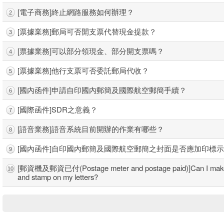
[電子商務]終止網路服務如何辦理？
i郵箱(英文版)
2
[票據業務]郵局可否開支票代替現金提款？
3
[票據業務]可以部分領現金、部分開支票嗎？
4
[票據業務]他行支票可否委託郵局代收？
5
[國內函件]申請自印國內郵簡及國際航空郵簡手續？
6
[國際函件]SDR之意義？
7
[語音業務]語音系統目前開辦的作業有哪些？
8
[國內函件]自印國內郵簡及國際航空郵簡之封面是否應加印標
9
[郵資機及郵資已付(Postage meter and postage paid)]Can I make a
10
and stamp on my letters?
快速查詢