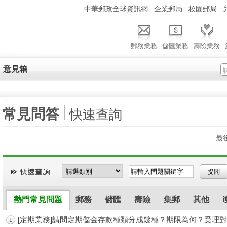
:::
中華郵政全球資訊網
企業郵局
校園郵局
郵務業務
儲匯業務
壽險業務
意見箱
:::
常見問答
快速查詢
最後
熱門常見問題
郵務
儲匯
壽險
集郵
其他
郵務(英文版)
[定期業務]請問定期儲金存款種類分成幾種？期限為何？受理
儲匯(英文版)
壽險(英文版)
集郵(英文
1