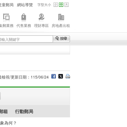
兒童郵局
網站導覽
字型大小
集郵業務
代售業務
理財專區
房地產出租
檢視/更新日期：115/06/24
i郵箱
行動郵局
對象為何？
版)
其他(英文版)