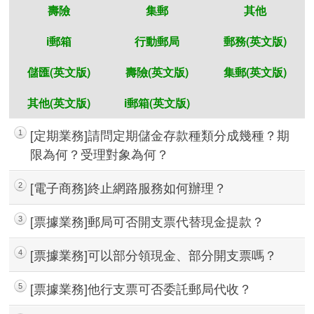
壽險
集郵
其他
i郵箱
行動郵局
郵務(英文版)
儲匯(英文版)
壽險(英文版)
集郵(英文版)
其他(英文版)
i郵箱(英文版)
[定期業務]請問定期儲金存款種類分成幾種？期
1
限為何？受理對象為何？
[電子商務]終止網路服務如何辦理？
2
快速查詢
[票據業務]郵局可否開支票代替現金提款？
3
[票據業務]可以部分領現金、部分開支票嗎？
4
[票據業務]他行支票可否委託郵局代收？
5