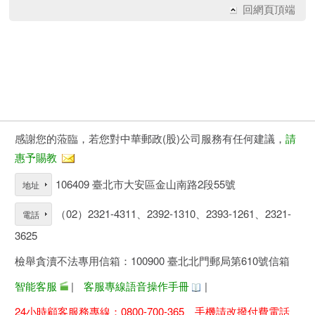
回網頁頂端
感謝您的蒞臨，若您對中華郵政(股)公司服務有任何建議，
請
惠予賜教
106409 臺北市大安區金山南路2段55號
地址
（02）2321-4311、2392-1310、2393-1261、2321-
電話
3625
檢舉貪瀆不法專用信箱：100900 臺北北門郵局第610號信箱
智能客服
|
客服專線語音操作手冊
|
24小時顧客服務專線：0800-700-365、手機請改撥付費電話