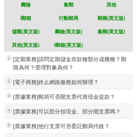
壽險
集郵
其他
i郵箱
行動郵局
郵務(英文版)
儲匯(英文版)
壽險(英文版)
集郵(英文版)
其他(英文版)
i郵箱(英文版)
[定期業務]請問定期儲金存款種類分成幾種？期
1
限為何？受理對象為何？
[電子商務]終止網路服務如何辦理？
2
快速查詢
[票據業務]郵局可否開支票代替現金提款？
3
[票據業務]可以部分領現金、部分開支票嗎？
4
[票據業務]他行支票可否委託郵局代收？
5