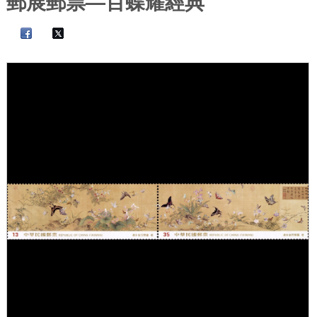
郵展郵票—百蝶耀經典