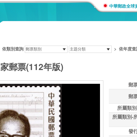
:::
中華郵政全球
>
依類別查詢
>
依年度查
家郵票(112年版)
郵
郵
所屬類別
所屬類別-
發