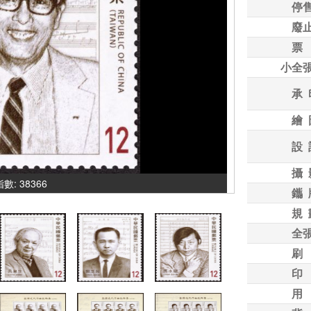
停
廢
票
小全
承 
繪 
設 
攝 
指數: 38366
鑴 
規 
全
刷
印
用