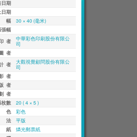
售日期
止日期
 幅
30 × 40 (毫米)
張張幅
中華彩色印刷股份有限公
印 者
司
圖 者
大觀視覺顧問股份有限公
計 者
司
影 者
版 者
劃 者
張枚數
20 ( 4 × 5 )
 色
彩色
 法
平版
 紙
燐光郵票紙