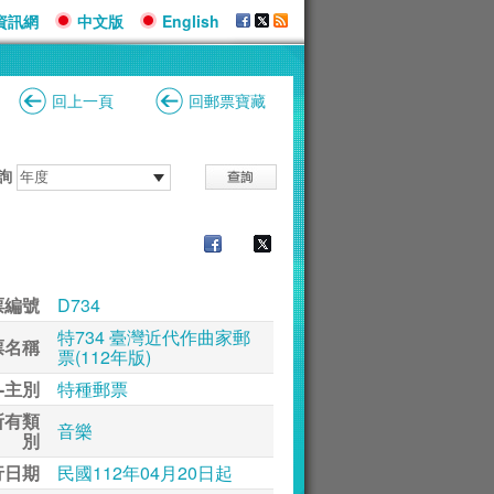
資訊網
中文版
English
回上一頁
回郵票寶藏
詢
票編號
D734
特734 臺灣近代作曲家郵
票名稱
票(112年版)
-主別
特種郵票
所有類
音樂
別
行日期
民國112年04月20日起