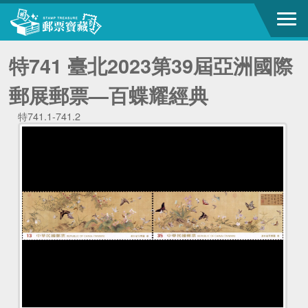
特741 臺北2023第39屆亞洲國際
郵展郵票—百蝶耀經典
特741.1-741.2