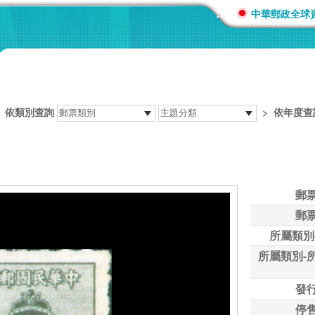
:::
中華郵政全球
>
依類別查詢
>
依年度查
郵
郵
所屬類別
所屬類別-
發
停