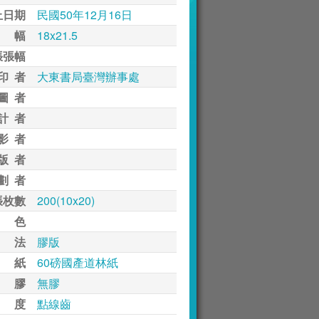
止日期
民國50年12月16日
 幅
18x21.5
張張幅
印 者
大東書局臺灣辦事處
圖 者
計 者
影 者
版 者
劃 者
張枚數
200(10x20)
 色
 法
膠版
 紙
60磅國產道林紙
 膠
無膠
 度
點線齒