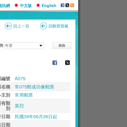
資訊網
中文版
English
回上一頁
回郵票寶藏
詢
票編號
A075
票名稱
常075鄭成功像郵票
-主別
常用郵票
所有類
英烈
別
行日期
民國39年06月26日起
售日期