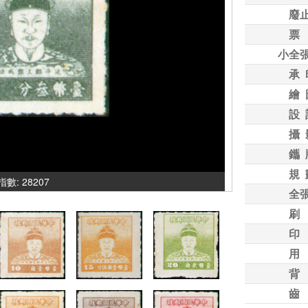
廢
票
小全
承 
繪 
設 
攝 
鑴 
規 
氣指數: 28207
全
刷
印
用
背
齒