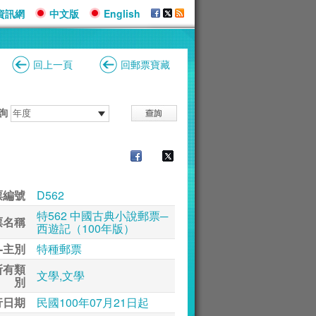
資訊網
中文版
English
回上一頁
回郵票寶藏
詢
票編號
D562
特562 中國古典小說郵票─
票名稱
西遊記（100年版）
-主別
特種郵票
所有類
文學,文學
別
行日期
民國100年07月21日起