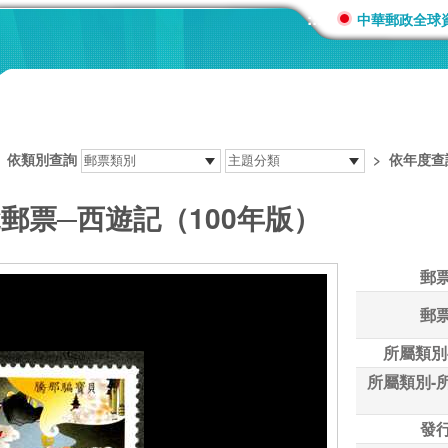
:::
中華郵政全球
>
依類別查詢
>
依年度查
說郵票─西遊記（100年版）
郵
郵
所屬類別
所屬類別-
發