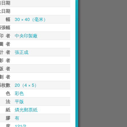
售日期
止日期
 幅
30 × 40（毫米）
張張幅
印 者
中央印製廠
圖 者
計 者
張正成
影 者
版 者
劃 者
張枚數
20（4 × 5）
 色
彩色
 法
平版
 紙
燐光郵票紙
 膠
有
 度
121/2