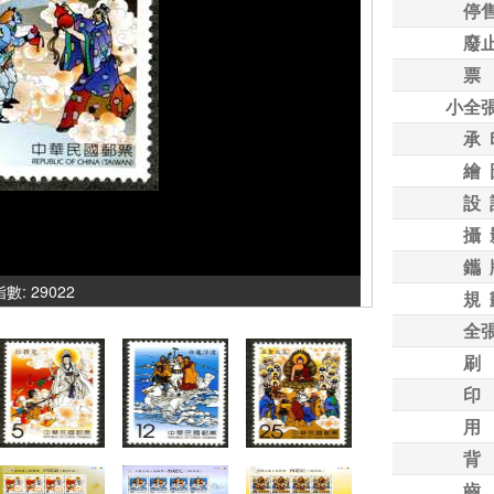
停
廢
票
小全
承 
繪 
設 
攝 
鑴 
指數: 29022
規 
全
刷
印
用
背
齒