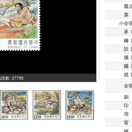
廢
票
小全
承 
繪 
設 
攝 
鑴 
規 
人氣指數: 27785
全
刷
印
用
背
齒