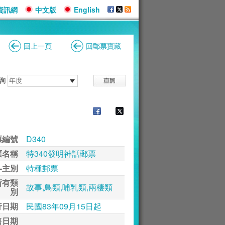
資訊網
中文版
English
回上一頁
回郵票寶藏
詢
票編號
D340
票名稱
特340發明神話郵票
-主別
特種郵票
所有類
故事,鳥類,哺乳類,兩棲類
別
行日期
民國83年09月15日起
售日期