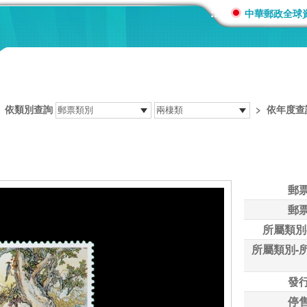
:::
中華郵政全球
>
依類別查詢
>
依年度查
郵
郵
所屬類別
所屬類別-
發
停