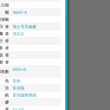
止日期
 幅
36x51.5
張張幅
印 者
瑞士哥瓦錫廠
圖 者
沈以正
計 者
影 者
版 者
劃 者
20(5×4)
張枚數
 色
彩色
 法
影寫版
 紙
影寫版郵票紙
 膠
 度
11 1/2