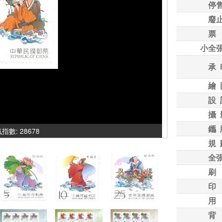
停
廢
票
小全
承 
繪 
設 
攝 
鑴 
人氣指數: 28678
規 
全
刷
印
用
背