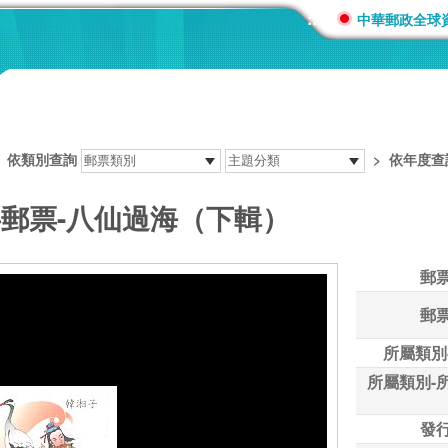
:::
中華郵政全球
>
依類別查詢
>
依年度查
事郵票-八仙過海（下輯）
郵
郵
所屬類別
所屬類別-
發