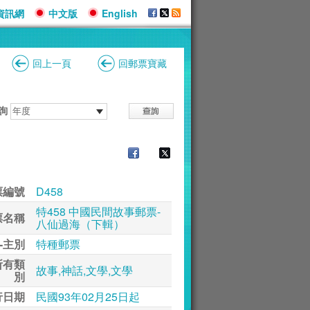
資訊網
中文版
English
回上一頁
回郵票寶藏
詢
票編號
D458
特458 中國民間故事郵票-
票名稱
八仙過海（下輯）
-主別
特種郵票
所有類
故事,神話,文學,文學
別
行日期
民國93年02月25日起