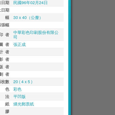
售日期
民國96年02月24日
止日期
 幅
30 x 40（公釐）
張張幅
中華彩色印刷股份有限公
印 者
司
圖 者
張正成
計 者
影 者
版 者
劃 者
張枚數
20 ( 4 x 5 )
 色
彩色
 法
平凹版
 紙
燐光郵票紙
 膠