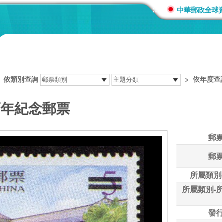
:::
中華郵政全球
>
依類別查詢
>
依年度查
百年紀念郵票
郵
郵
所屬類別
所屬類別-
發