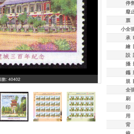
停
廢
票
小全
承 
繪 
設 
攝 
鑴 
指數: 40402
規 
全
刷
印
用
背
齒