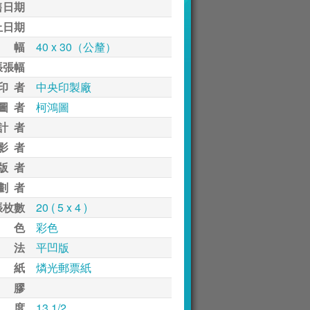
售日期
止日期
 幅
40 x 30（公釐）
張張幅
印 者
中央印製廠
圖 者
柯鴻圖
計 者
影 者
版 者
劃 者
張枚數
20 ( 5 x 4 )
 色
彩色
 法
平凹版
 紙
燐光郵票紙
 膠
 度
13 1/2