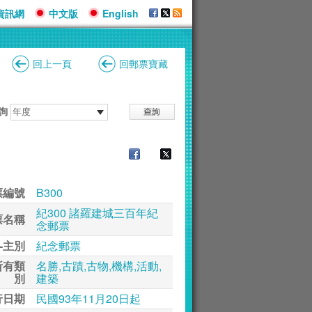
資訊網
中文版
English
回上一頁
回郵票寶藏
詢
票編號
B300
紀300 諸羅建城三百年紀
票名稱
念郵票
-主別
紀念郵票
所有類
名勝,古蹟,古物,機構,活動,
別
建築
行日期
民國93年11月20日起