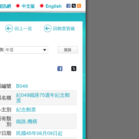
資訊網
中文版
English
回上一頁
回郵票寶藏
詢
票編號
B049
紀049鐵路75週年紀念郵
票名稱
票
-主別
紀念郵票
所有類
鐵路,機構
別
行日期
民國45年06月09日起