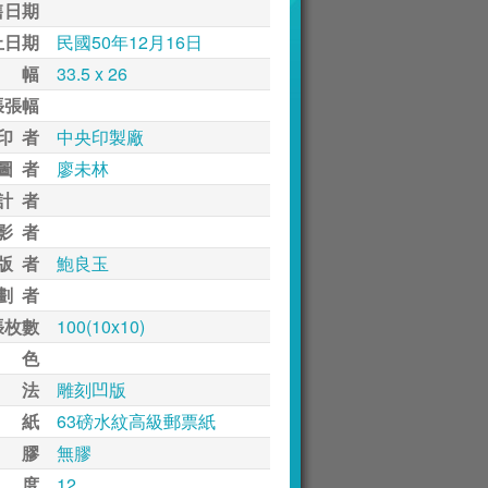
售日期
止日期
民國50年12月16日
 幅
33.5 x 26
張張幅
印 者
中央印製廠
圖 者
廖未林
計 者
影 者
版 者
鮑良玉
劃 者
張枚數
100(10x10)
 色
 法
雕刻凹版
 紙
63磅水紋高級郵票紙
 膠
無膠
 度
12