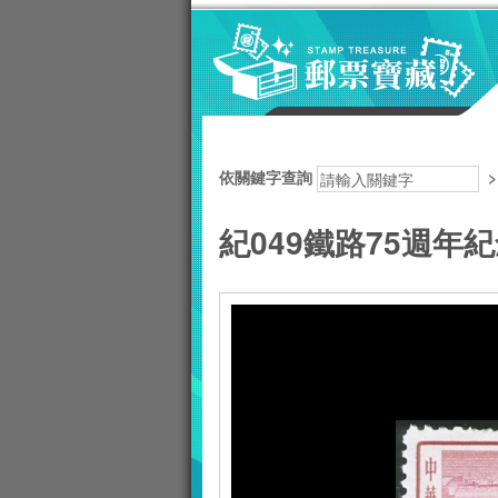
跳到主要內容區塊
:::
依關鍵字查詢
紀049鐵路75週年