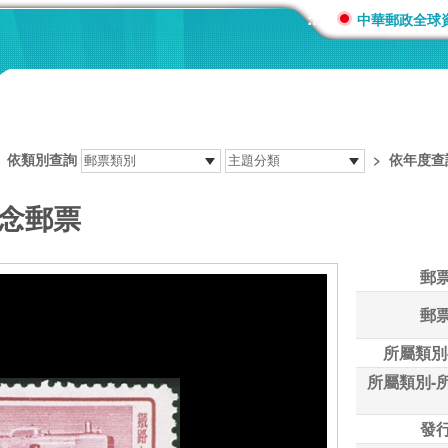
:::
中華郵政全球
>
依類別查詢
>
依年度查
紀念郵票
郵
郵
所屬類別
所屬類別-
發