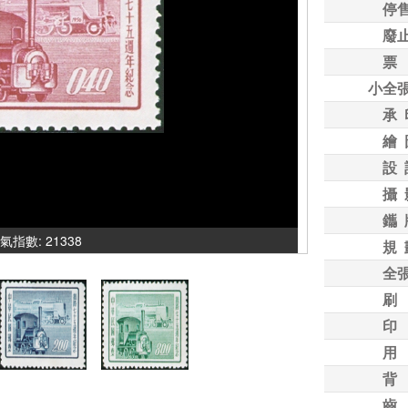
停
廢
票
小全
承 
繪 
設 
攝 
鑴 
人氣指數: 21338
規 
全
刷
印
用
背
齒