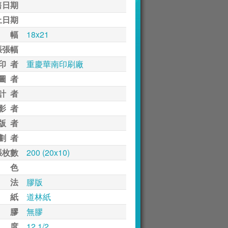
售日期
止日期
 幅
18x21
張張幅
印 者
重慶華南印刷廠
圖 者
計 者
影 者
版 者
劃 者
張枚數
200 (20x10)
 色
 法
膠版
 紙
道林紙
 膠
無膠
 度
12 1/2