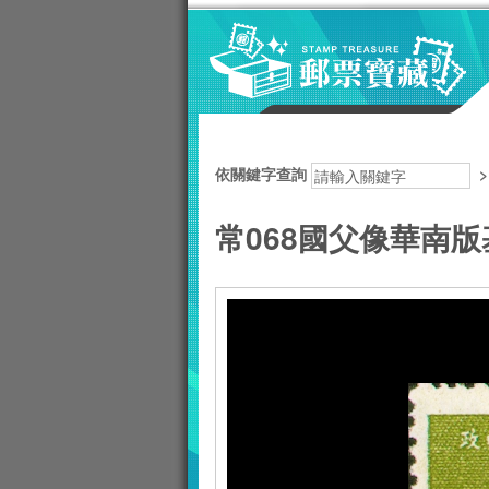
跳到主要內容區塊
:::
依關鍵字查詢
常068國父像華南