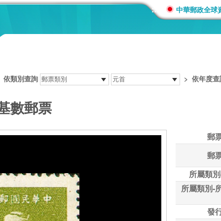
:::
中華郵政全球
>
依類別查詢
>
依年度查
版基數郵票
郵
郵
所屬類別
所屬類別-
發