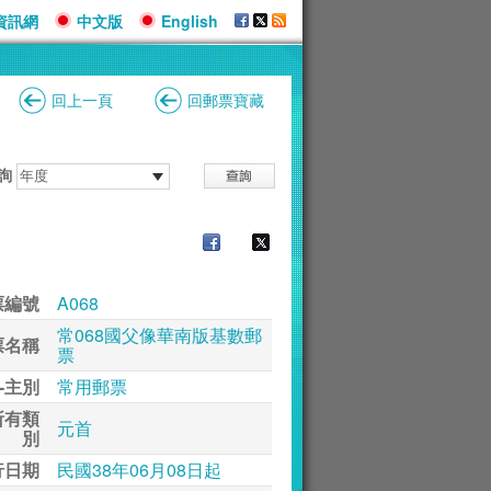
資訊網
中文版
English
回上一頁
回郵票寶藏
詢
票編號
A068
常068國父像華南版基數郵
票名稱
票
-主別
常用郵票
所有類
元首
別
行日期
民國38年06月08日起