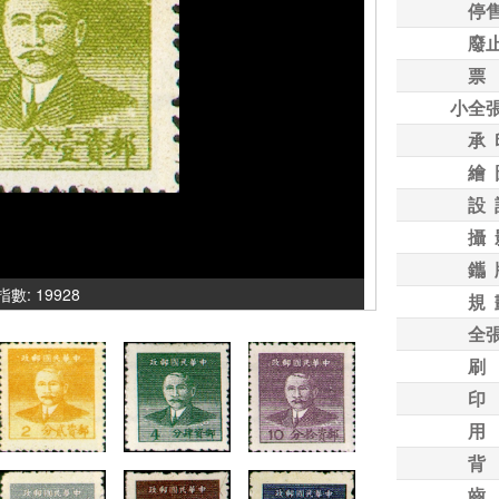
停
廢
票
小全
承 
繪 
設 
攝 
鑴 
氣指數: 19928
規 
全
刷
印
用
背
齒