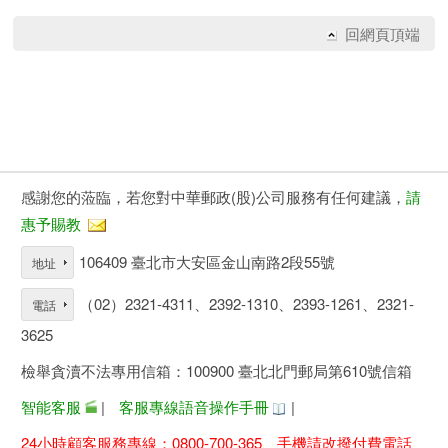
回網頁頂端
感謝您的蒞臨，若您對中華郵政(股)公司服務有任何建議，
請
惠予賜教
106409 臺北市大安區金山南路2段55號
地址
（02）2321-4311、2392-1310、2393-1261、2321-
電話
3625
檢舉貪瀆不法專用信箱：100900 臺北北門郵局第610號信箱
智能客服
|
客服專線語音操作手冊
|
24小時顧客服務專線：0800-700-365、手機請改撥付費電話