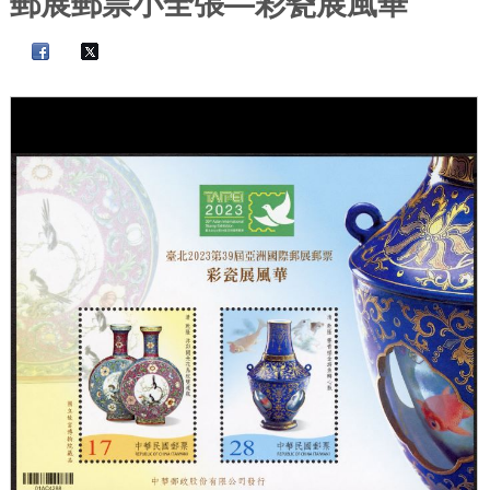
郵展郵票小全張—彩瓷展風華