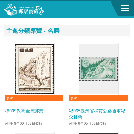
跳到主要內容區塊
:::
主題分類導覽 - 名勝
名勝
名勝
特009保衛金馬郵票
紀065臺灣省橫貫公路通車紀
念郵票
民國48年09月03日發行
民國49年05月09日發行