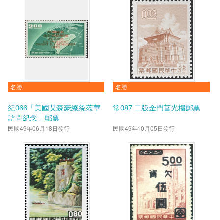
名勝
名勝
紀066「美國艾森豪總統蒞華
常087 二版金門莒光樓郵票
訪問紀念」郵票
民國49年06月18日發行
民國49年10月05日發行