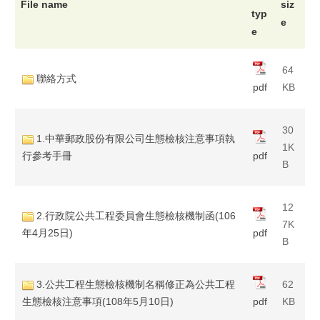
File name
siz
typ
e
e
64
聯絡方式
pdf
KB
30
1.中華郵政股份有限公司生態檢核注意事項執
1K
行參考手冊
pdf
B
12
2.行政院公共工程委員會生態檢核機制函(106
7K
年4月25日)
pdf
B
3.公共工程生態檢核機制名稱修正為公共工程
62
生態檢核注意事項(108年5月10日)
pdf
KB