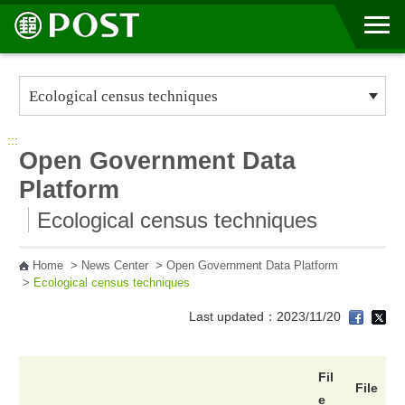
Go to Content Area
:::
Open Government Data
Platform
Ecological census techniques
Home
>
News Center
>
Open Government Data Platform
>
Ecological census techniques
Last updated：2023/11/20
Fil
File
e