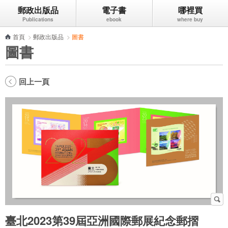
郵政出版品
電子書
哪裡買
跳到主要內容區塊
首頁
>
郵政出版品
>
圖書
圖書
回上一頁
臺北2023第39屆亞洲國際郵展紀念郵摺