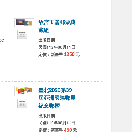
字
字
字
故
宮
玉
器
郵
票
典
藏
組
ge
出版日期：
民國112年08月11日
定價：新臺幣
1250
元
臺
北
2
0
2
3
第
3
9
屆
亞
洲
國
際
郵
展
紀
念
郵
摺
出版日期：
民國112年08月11日
定價：新臺幣
450
元