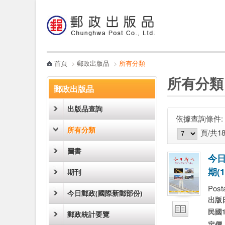
:::
跳到主要內容區塊
電子書
哪裡買
首頁
>
郵政出版品
>
所有分類
:::
:::
所有分類
郵政出版品
出版品查詢
依據查詢條件:
圖片模式
列表模式
所有分類
頁/共1
圖書
今
期
(
1
期刊
試閱
Post
今日郵政(國際新郵部份)
出版
民國1
郵政統計要覽
定價