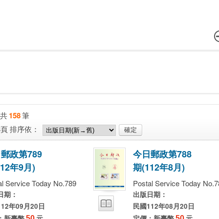
共
158
筆
8頁
排序依：
日
郵
政
第
7
8
9
今
日
郵
政
第
7
8
8
1
2
年
9
月
)
期
(
1
1
2
年
8
月
)
al Service Today No.789
Postal Service Today No.7
日期：
出版日期：
12年09月20日
民國112年08月20日
：新臺幣
50
元
定價：新臺幣
50
元