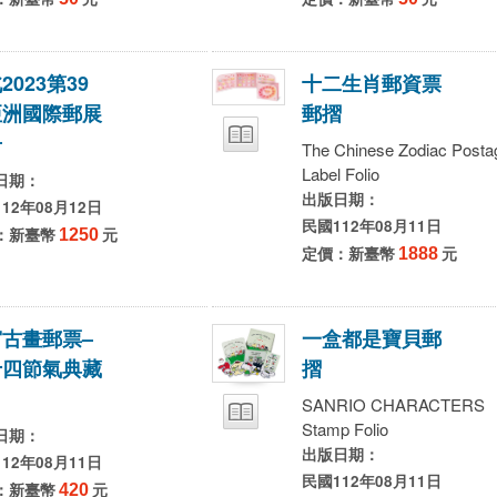
北
2
0
2
3
第
3
9
十
二
生
肖
郵
資
票
亞
洲
國
際
郵
展
郵
摺
冊
The Chinese Zodiac Posta
Label Folio
日期：
出版日期：
12年08月12日
民國112年08月11日
：新臺幣
1250
元
定價：新臺幣
1888
元
宮
古
畫
郵
票
–
一
盒
都
是
寶
貝
郵
十
四
節
氣
典
藏
摺
SANRIO CHARACTERS
Stamp Folio
日期：
出版日期：
12年08月11日
民國112年08月11日
：新臺幣
420
元