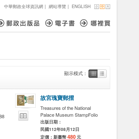
中華郵政全球資訊網
|
網站導覽
|
ENGLISH
顯示模式：
故
宮
瑰
寶
郵
摺
Treasures of the National
Palace Museum StampFolio
88
出版日期：
民國112年08月12日
定價：新臺幣
480
元