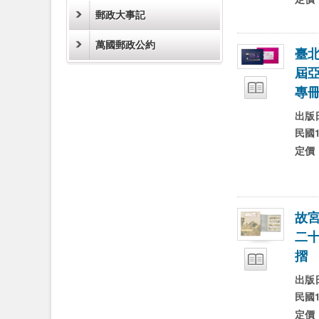
郵政大事記
萬國郵政公約
臺
屆
試閱
專
出版
民國1
定價
故
二
試閱
摺
出版
民國1
定價