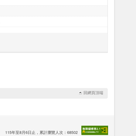
字
字
字
元
回網頁頂端
115年至8月6日止，累計瀏覽人次：68502