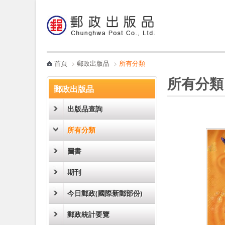
:::
跳到主要內容區塊
電子書
哪裡買
首頁
>
郵政出版品
>
所有分類
:::
:::
所有分類
郵政出版品
出版品查詢
所有分類
圖書
期刊
今日郵政(國際新郵部份)
郵政統計要覽