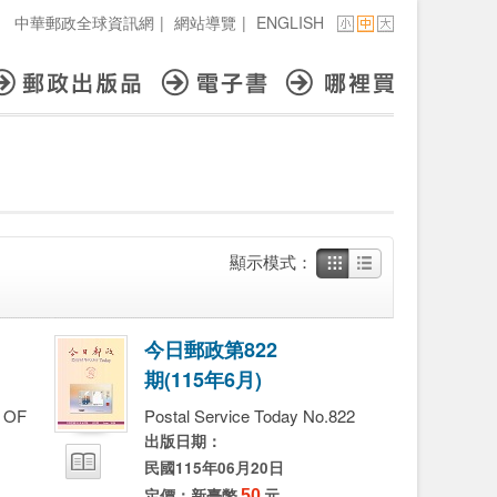
中華郵政全球資訊網
|
網站導覽
|
ENGLISH
顯示模式：
今
日
郵
政
第
8
2
2
期
(
1
1
5
年
6
月
)
 OF
Postal Service Today No.822
出版日期：
民國115年06月20日
定價：新臺幣
50
元