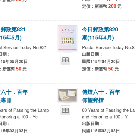
定價：新臺幣
200
元
日
郵
政
第
8
2
1
今
日
郵
政
第
8
2
0
1
5
年
5
月
)
期
(
1
1
5
年
4
月
)
al Service Today No.821
Postal Service Today No.8
日期：
出版日期：
15年05月20日
民國115年04月20日
：新臺幣
50
元
定價：新臺幣
50
元
燈
六
十
．
百
年
傳
燈
六
十
．
百
年
望
專
冊
仰
望
郵
摺
ears of Passing the Lamp
60 Years of Passing the L
Honoring a 100－Ye
and Honoring a 100－Y
日期：
出版日期：
15年03月03日
民國115年03月03日