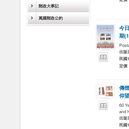
郵政大事記
萬國郵政公約
今
期
(
1
Post
出版
試閱
民國1
定價
傳
仰
60 Y
and 
試閱
出版
民國1