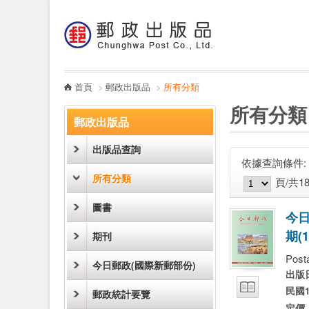
:::
跳到主要內容區塊
電子書
哪裡買
首頁
>
郵政出版品
>
所有分類
:::
:::
所有分類
郵政出版品
出版品查詢
依據查詢條件:
圖片模式
列表模式
所有分類
頁/共1
圖書
今
期
(
1
期刊
Post
今日郵政(國際新郵部份)
出版
試閱
民國1
郵政統計要覽
定價