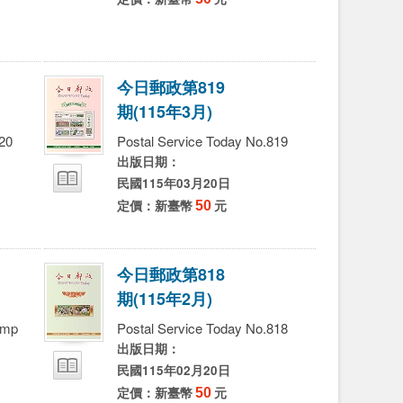
字
字
字
今
日
郵
政
第
8
1
9
期
(
1
1
5
年
3
月
)
20
Postal Service Today No.819
出版日期：
民國115年03月20日
定價：新臺幣
50
元
今
日
郵
政
第
8
1
8
期
(
1
1
5
年
2
月
)
amp
Postal Service Today No.818
出版日期：
民國115年02月20日
定價：新臺幣
50
元