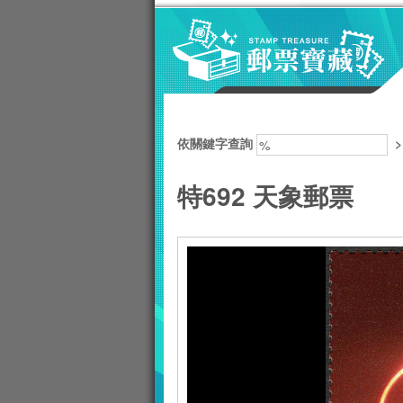
跳到主要內容區塊
:::
依關鍵字查詢
特692 天象郵票