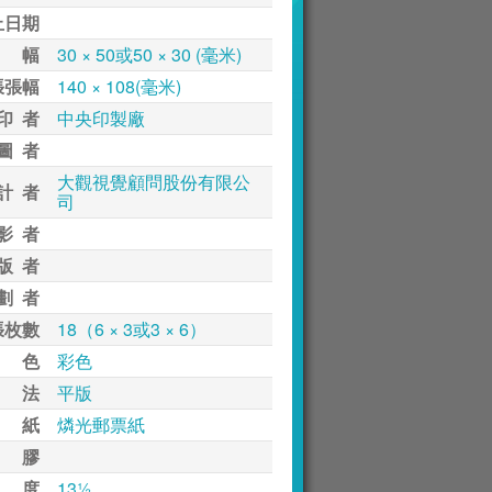
止日期
 幅
30 × 50或50 × 30 (毫米)
張張幅
140 × 108(毫米)
印 者
中央印製廠
圖 者
大觀視覺顧問股份有限公
計 者
司
影 者
版 者
劃 者
張枚數
18（6 × 3或3 × 6）
 色
彩色
 法
平版
 紙
燐光郵票紙
 膠
 度
13½