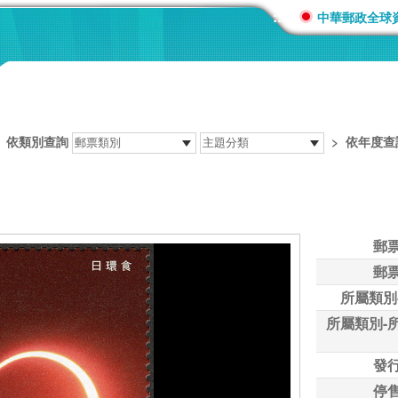
:::
中華郵政全球
>
依類別查詢
>
依年度查
郵
郵
所屬類別
所屬類別-
發
停