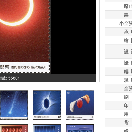
廢
票
小全
承 
繪 
設 
攝 
鑴 
指數: 55801
規 
全
刷
印
用
背
齒