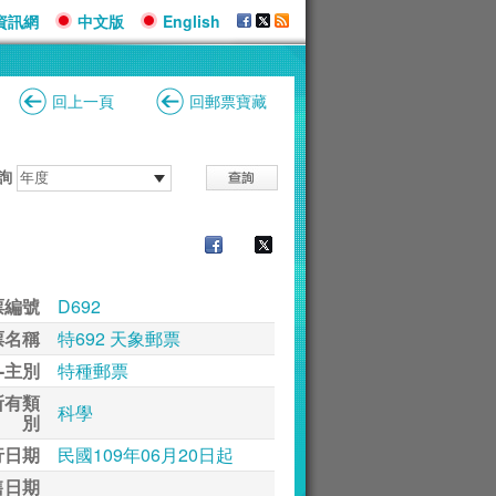
資訊網
中文版
English
回上一頁
回郵票寶藏
詢
票編號
D692
票名稱
特692 天象郵票
-主別
特種郵票
所有類
科學
別
行日期
民國109年06月20日起
售日期