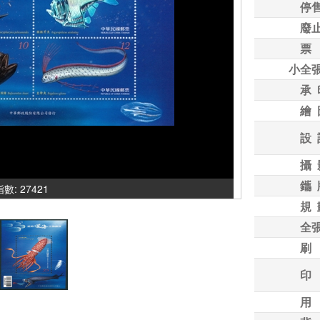
停
廢
票
小全
承 
繪 
設 
攝 
鑴 
指數: 27421
規 
全
刷
印
用