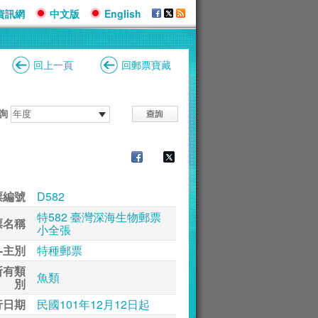
資訊網
中文版
English
回上一頁
回郵票寶藏
詢
票編號
D582
特582 臺灣深海生物郵票
票名稱
小全張
-主別
特種郵票
所有類
魚類
別
行日期
民國101年12月12日起