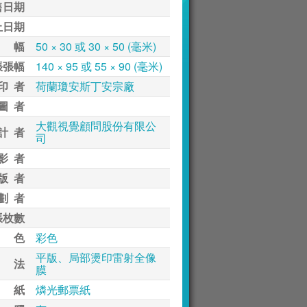
售日期
止日期
 幅
50 × 30 或 30 × 50 (毫米)
張張幅
140 × 95 或 55 × 90 (毫米)
印 者
荷蘭瓊安斯丁安宗廠
圖 者
大觀視覺顧問股份有限公
計 者
司
影 者
版 者
劃 者
張枚數
 色
彩色
平版、局部燙印雷射全像
 法
膜
 紙
燐光郵票紙