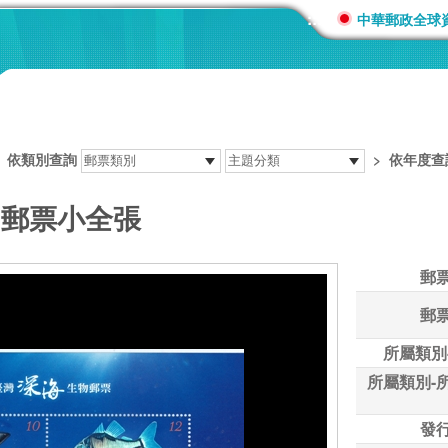
:::
中華郵政全球
>
依類別查詢
>
依年度查
物郵票小全張
郵
郵
所屬類別
所屬類別-
發