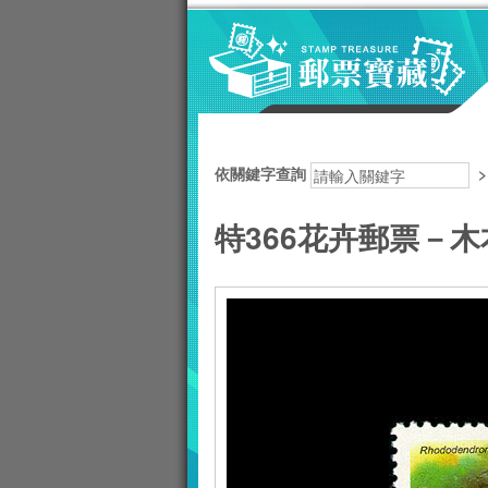
跳到主要內容區塊
:::
依關鍵字查詢
特366花卉郵票－木