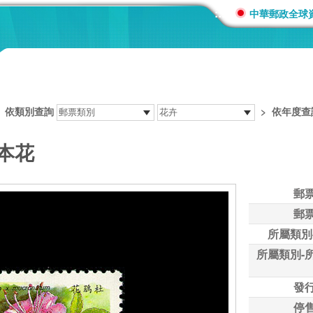
:::
中華郵政全球
>
依類別查詢
>
依年度查
本花
郵
郵
所屬類別
所屬類別-
發
停