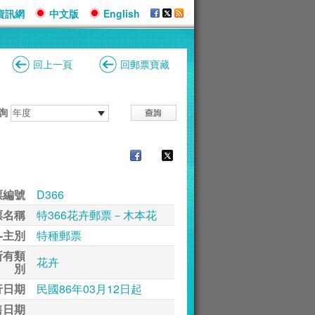
資訊網
中文版
English
回上一頁
回郵票寶藏
詢
票編號
D366
票名稱
特366花卉郵票－木本花
-主別
特種郵票
所有類
花卉
別
行日期
民國86年03月12日起
售日期