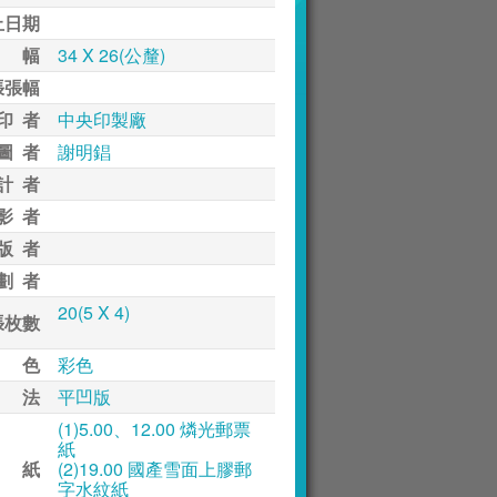
止日期
 幅
34 X 26(公釐)
張張幅
印 者
中央印製廠
圖 者
謝明錩
計 者
影 者
版 者
劃 者
20(5 X 4)
張枚數
 色
彩色
 法
平凹版
(1)5.00、12.00 燐光郵票
紙
 紙
(2)19.00 國產雪面上膠郵
字水紋紙