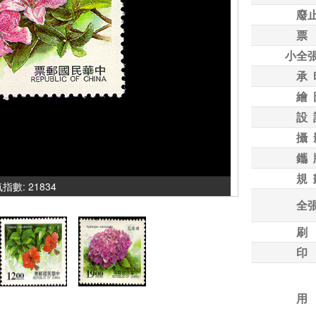
廢
票
小全
承 
繪 
設 
攝 
鑴 
規 
人氣指數: 21834
全
刷
印
用