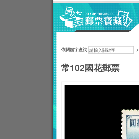
跳到主要內容區塊
:::
依關鍵字查詢
常102國花郵票