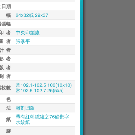
止日期
 幅
24x32或 29x37
張張幅
印 者
中央印製廠
圖 者
張季平
計 者
影 者
版 者
劃 者
常102.1-102.5 100(10x10)
張枚數
常102.6-102.7 25(5x5)
 色
 法
雕刻凹版
帶有紅藍纖維之76磅郵字
 紙
水紋紙
 膠