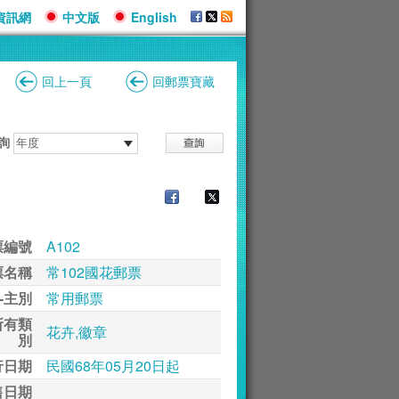
資訊網
中文版
English
回上一頁
回郵票寶藏
詢
票編號
A102
票名稱
常102國花郵票
-主別
常用郵票
所有類
花卉,徽章
別
行日期
民國68年05月20日起
售日期