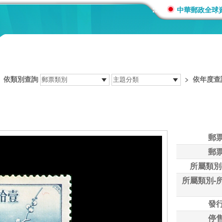
:::
中華郵政全球
>
依類別查詢
>
依年度查
郵
郵
所屬類別
所屬類別-
發
停