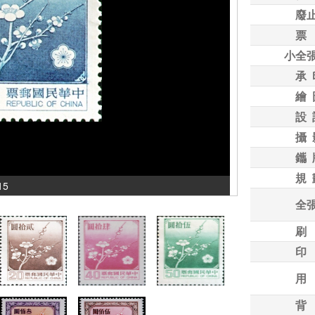
廢
票
小全
承 
繪 
設 
攝 
鑴 
規 
15
全
刷
印
用
背