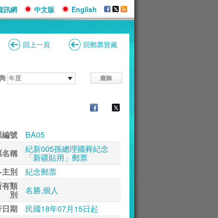
資訊網
中文版
English
回上一頁
回郵票寶藏
詢
票編號
BA05
紀新005孫總理國葬紀念
票名稱
「新疆貼用」郵票
-主別
紀念郵票
所有類
名勝,個人
別
行日期
民國18年07月15日起