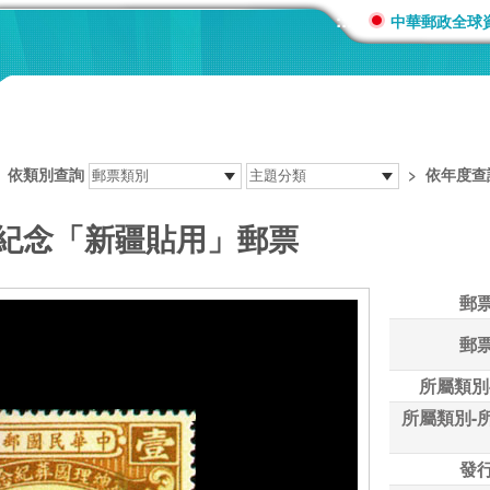
:::
中華郵政全球
>
依類別查詢
>
依年度查
葬紀念「新疆貼用」郵票
郵
郵
所屬類別
所屬類別-
發