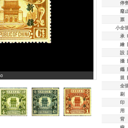
停
廢
票
小全
承 
繪 
設 
攝 
鑴 
50
規 
全
刷
印
用
背
齒