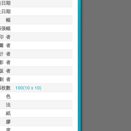
售日期
止日期
 幅
張張幅
印 者
圖 者
計 者
影 者
版 者
劃 者
張枚數
100(10 x 10)
 色
 法
 紙
 膠
 度