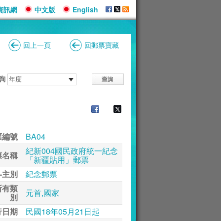
資訊網
中文版
English
回上一頁
回郵票寶藏
詢
票編號
BA04
紀新004國民政府統一紀念
票名稱
「新疆貼用」郵票
-主別
紀念郵票
所有類
元首,國家
別
行日期
民國18年05月21日起