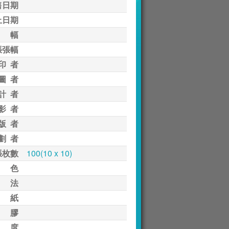
售日期
止日期
 幅
張張幅
印 者
圖 者
計 者
影 者
版 者
劃 者
張枚數
100(10 x 10)
 色
 法
 紙
 膠
 度