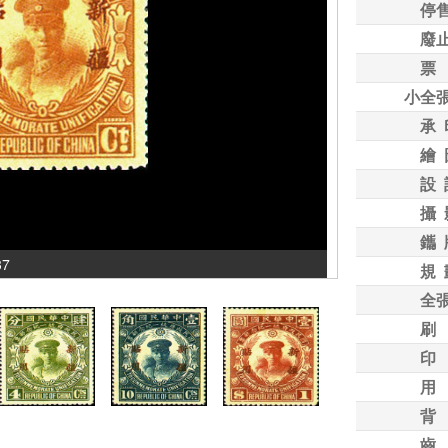
停
廢
票
小全
承 
繪 
設 
攝 
鑴 
37
規 
全
刷
印
用
背
齒