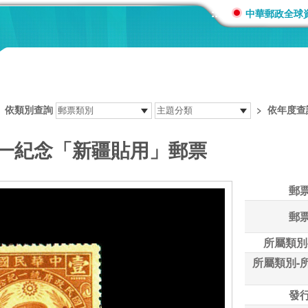
:::
中華郵政全球
>
依類別查詢
>
依年度查
統一紀念「新疆貼用」郵票
郵
郵
所屬類別
所屬類別-
發