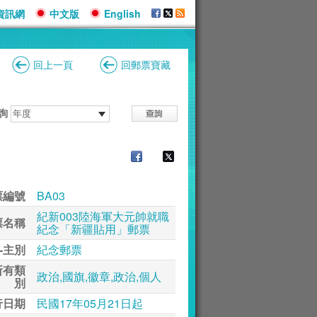
資訊網
中文版
English
回上一頁
回郵票寶藏
詢
票編號
BA03
紀新003陸海軍大元帥就職
票名稱
紀念「新疆貼用」郵票
-主別
紀念郵票
所有類
政治,國旗,徽章,政治,個人
別
行日期
民國17年05月21日起