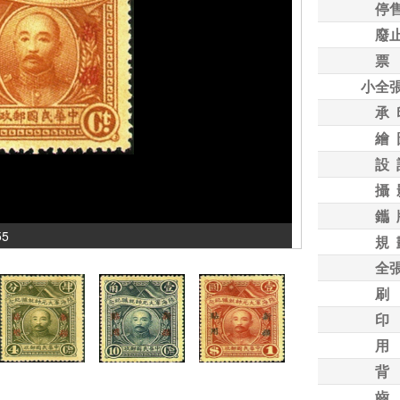
停
廢
票
小全
承 
繪 
設 
攝 
鑴 
55
規 
全
刷
印
用
背
齒