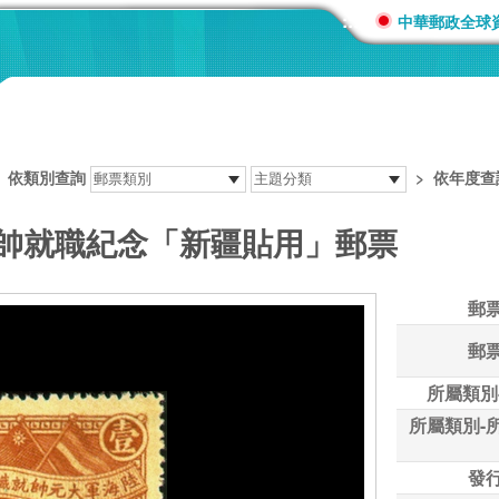
:::
中華郵政全球
>
依類別查詢
>
依年度查
元帥就職紀念「新疆貼用」郵票
郵
郵
所屬類別
所屬類別-
發