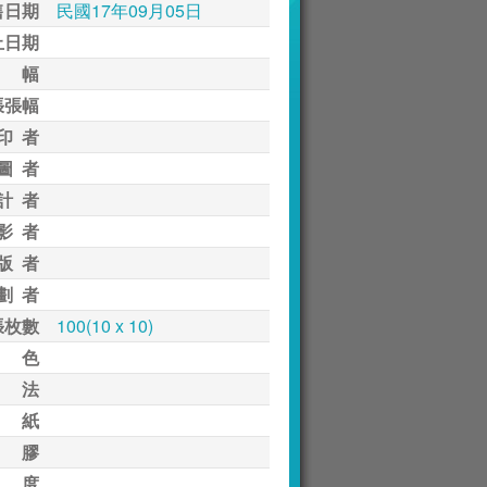
售日期
民國17年09月05日
止日期
 幅
張張幅
印 者
圖 者
計 者
影 者
版 者
劃 者
張枚數
100(10 x 10)
 色
 法
 紙
 膠
 度