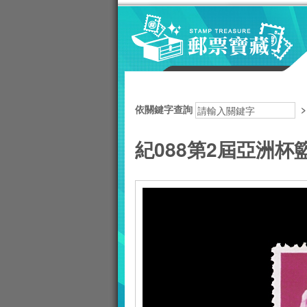
跳到主要內容區塊
:::
依關鍵字查詢
紀088第2屆亞洲