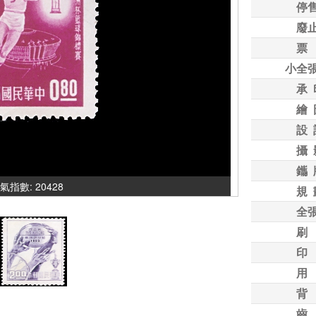
停
廢
票
小全
承 
繪 
設 
攝 
鑴 
人氣指數: 20428
規 
全
刷
印
用
背
齒