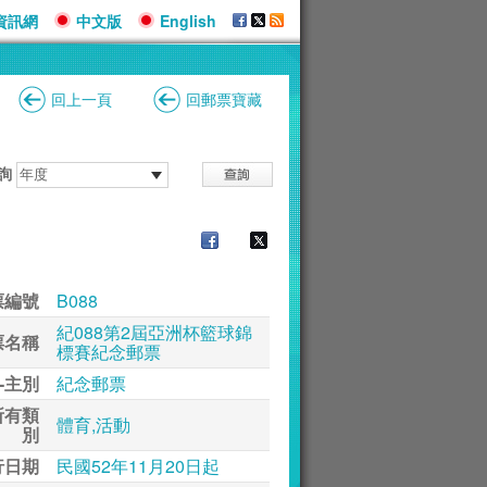
資訊網
中文版
English
回上一頁
回郵票寶藏
詢
票編號
B088
紀088第2屆亞洲杯籃球錦
票名稱
標賽紀念郵票
-主別
紀念郵票
所有類
體育,活動
別
行日期
民國52年11月20日起