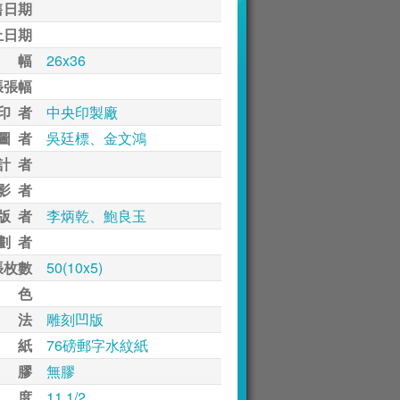
售日期
止日期
 幅
26x36
張張幅
印 者
中央印製廠
圖 者
吳廷標、金文鴻
計 者
影 者
版 者
李炳乾、鮑良玉
劃 者
張枚數
50(10x5)
 色
 法
雕刻凹版
 紙
76磅郵字水紋紙
 膠
無膠
 度
11 1/2