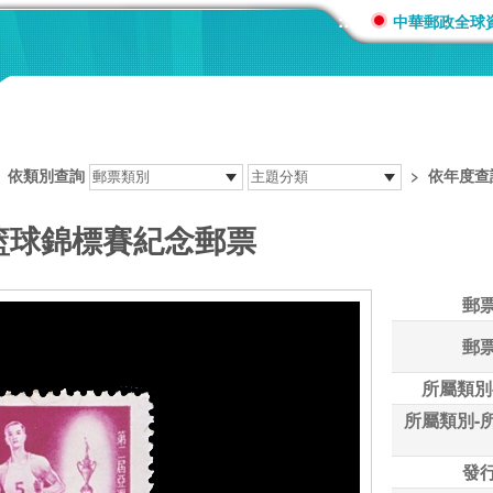
:::
中華郵政全球
>
依類別查詢
>
依年度查
杯籃球錦標賽紀念郵票
郵
郵
所屬類別
所屬類別-
發