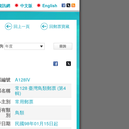
資訊網
中文版
English
回上一頁
回郵票寶藏
詢
票編號
A128IV
常128 臺灣鳥類郵票 (第4
票名稱
輯)
-主別
常用郵票
所有類
鳥類
別
行日期
民國98年01月15日起