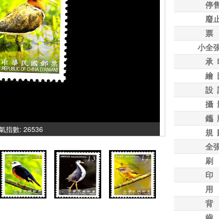
停
廢
票
小全
承 
繪 
設 
攝 
鑴 
 人氣指數: 26536
規 
全
刷
印
用
背
齒