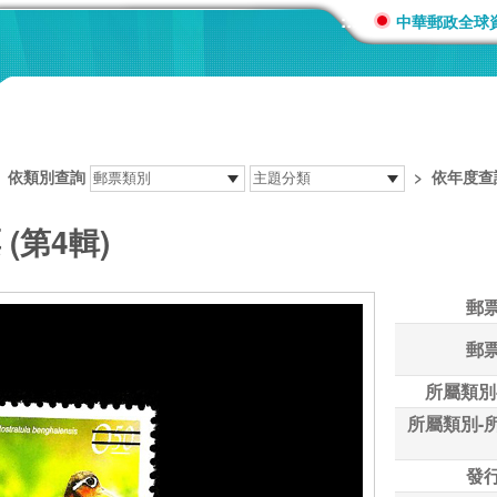
:::
中華郵政全球
>
依類別查詢
>
依年度查
(第4輯)
郵
郵
所屬類別
所屬類別-
發