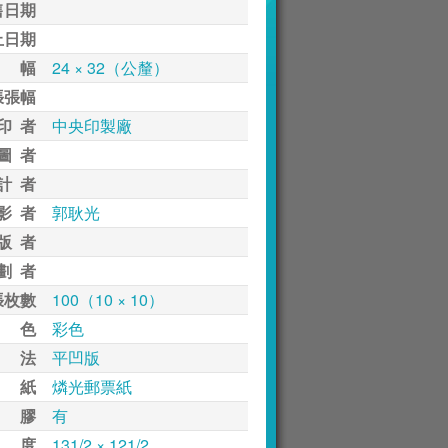
售日期
止日期
 幅
24 × 32（公釐）
張張幅
印 者
中央印製廠
圖 者
計 者
影 者
郭耿光
版 者
劃 者
張枚數
100（10 × 10）
 色
彩色
 法
平凹版
 紙
燐光郵票紙
 膠
有
 度
131/2 × 121/2