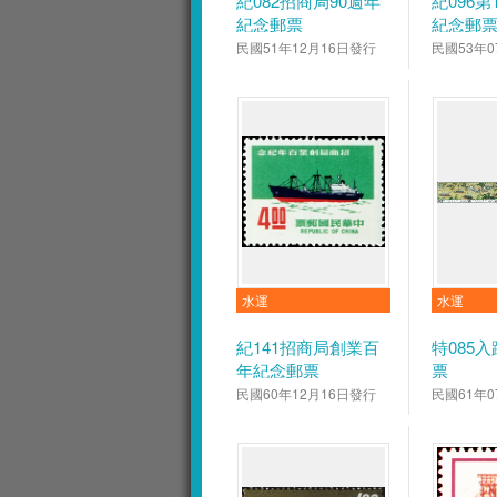
紀082招商局90週年
紀096
紀念郵票
紀念郵
民國51年12月16日發行
民國53年0
水運
水運
紀141招商局創業百
特085
年紀念郵票
票
民國60年12月16日發行
民國61年0