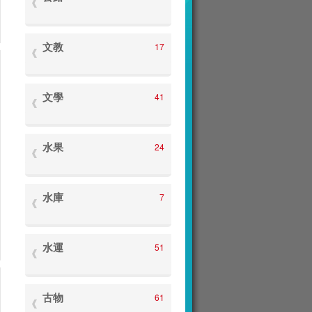
文教
17
文學
41
水果
24
水庫
7
水運
51
古物
61