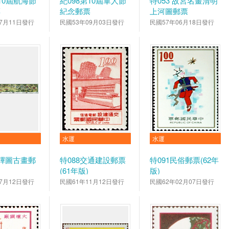
第10屆航海節
紀098第10屆軍人節
特053 故宮名畫清明
票
紀念郵票
上河圖郵票
7月11日發行
民國53年09月03日發行
民國57年06月18日發行
水運
水運
入蹕圖古畫郵
特088交通建設郵票
特091民俗郵票(62年
(61年版)
版)
7月12日發行
民國61年11月12日發行
民國62年02月07日發行