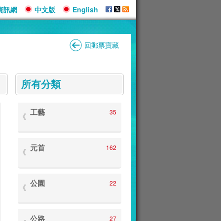
資訊網
中文版
English
回郵票寶藏
:::
所有分類
工藝
35
元首
162
公園
22
公路
27