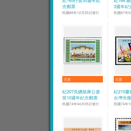
紀165行憲30週年紀
紀168
念郵票
3週年紀
民國66年12月25日發行
民國67年0
元首
元首
紀207先總統蔣公逝
紀210
世10週年紀念郵票
台灣光
念郵票
民國74年04月05日發行
民國74年1