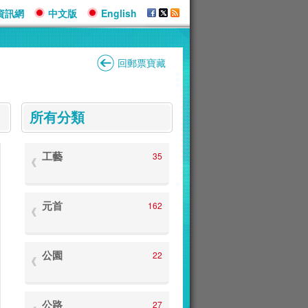
資訊網
中文版
English
回郵票寶藏
:::
所有分類
工藝
35
元首
162
公園
22
公路
27