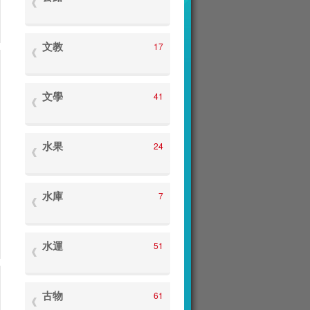
文教
17
文學
41
水果
24
水庫
7
水運
51
古物
61