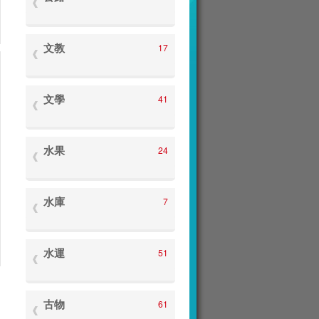
文教
17
文學
41
水果
24
水庫
7
水運
51
古物
61