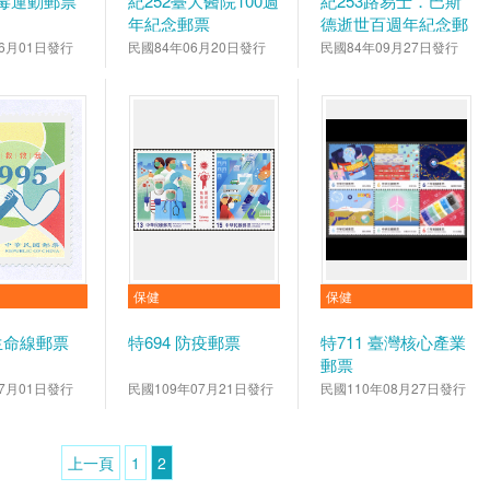
反毒運動郵票
紀252臺大醫院100週
紀253路易士．巴斯
年紀念郵票
德逝世百週年紀念郵
票
6月01日發行
民國84年06月20日發行
民國84年09月27日發行
保健
保健
 生命線郵票
特694 防疫郵票
特711 臺灣核心產業
郵票
7月01日發行
民國109年07月21日發行
民國110年08月27日發行
上一頁
1
2