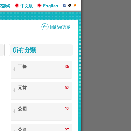
資訊網
中文版
English
回郵票寶藏
:::
所有分類
工藝
35
元首
162
公園
22
公路
27