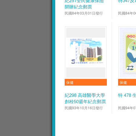
紀251全民健康保險
特347
開辦紀念郵票
民國84年03月01日發行
民國84年0
保健
保健
紀298 高雄醫學大學
特 478
創校50週年紀念郵票
民國93年10月16日發行
民國94年0