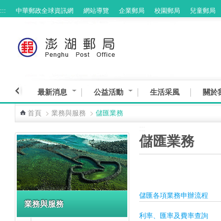
:::
中華郵政全球資訊網
網站導覽
企業郵局
校園郵局
兒童郵局
跳到主要內容區塊
最新消息
公益活動
生活采風
關於
首頁
>
業務與服務
>
儲匯業務
:::
:::
儲匯業務
儲匯各項業務申辦流程
業務與服務
利率、匯率及費率查詢