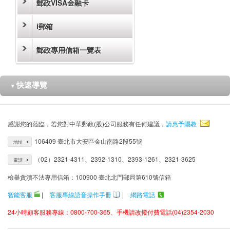
郵政VISA金融卡
i郵箱
郵政專用信箱一覽表
快速導覽
▼
感謝您的蒞臨，若您對中華郵政(股)公司服務有任何建議，
請惠予賜教
106409 臺北市大安區金山南路2段55號
地址
（02）2321-4311、2392-1310、2393-1261、2321-3625
電話
檢舉貪瀆不法專用信箱：100900 臺北北門郵局第610號信箱
智能客服
|
客服專線語音操作手冊
|
網路電話
24小時顧客服務專線：0800-700-365、手機請改撥付費電話(04)2354-2030